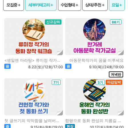
모집중＋
세부카테고리＋
수업형태＋
상태/추천＋
요일＋
신규강좌
86기
<생일엔 마라탕> 류미정 작가와 함께
아동문학작가의 꿈을 이루세요
줌
줌
8.22(토)/12회/17:00
9.10(목)/24회/19:00
저녁반
마감임박
7기
3기
첫 글쓰기의 막막함을 날려버려요
합평으로 동화 완성의 지름길 찾기
줌
현장
9.15(화)/8회/19:00
10.17(토)/8회/14:00