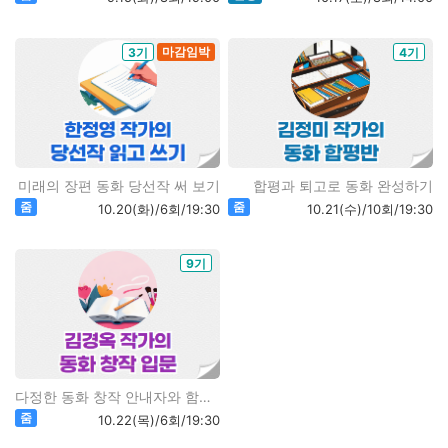
마감임박
3기
4기
미래의 장편 동화 당선작 써 보기
합평과 퇴고로 동화 완성하기
줌
줌
10.20(화)/6회/19:30
10.21(수)/10회/19:30
9기
다정한 동화 창작 안내자와 함께하는
줌
10.22(목)/6회/19:30