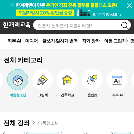
직무·AI
미디어
글쓰기·말하기·번역
작가·창작
아동·그림책
영
전체 카테고리
아동청소년
그림책
건축학교
콘텐츠
직무·AI
전체 강좌
아동청소년